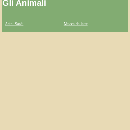
Gli Animali
Asini Sardi
Mucca da latte
Capre d’Angora
Maiali Potbelly
Pecore Merinos
Avicoli da cortile
Link Amici
Asini Sardi
Mucca da latte
Capre d’Angora
Maiali Potbelly
Pecore Merinos
Avicoli da cortile
Orto degli Ulivi