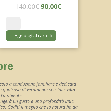
Il
Il
140,00
€
90,00
€
prezzo
prezzo
originale
attuale
Olio
era:
è:
Bio
140,00€.
90,00€.
Italiano
Aggiungi al carrello
Bag
in
Box
5
litri
ore
quantità
icola a conduzione familiare è dedicata
eare qualcosa di veramente speciale:
olio
 l’ambiente.
giungerà un gusto e una profondità unici
tico. Goditi il meglio che la natura ha da