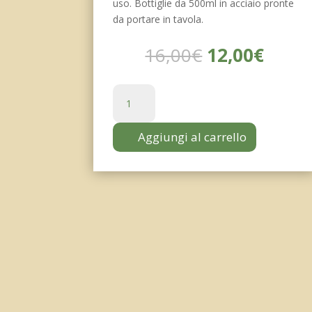
uso. Bottiglie da 500ml in acciaio pronte
da portare in tavola.
Il
Il
16,00
€
12,00
€
prezzo
prezz
originale
attua
Olio
era:
è:
Bio
16,00€.
12,00
Italiano
Aggiungi al carrello
in
Bottiglia
500ml
quantità