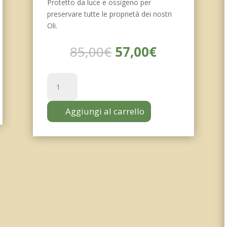
Protetto da luce e ossigeno per
preservare tutte le proprietà dei nostri
Oli.
o
Il
Il
85,00
€
57,00
€
le
prezzo
prezzo
originale
attuale
Olio
€.
era:
è:
Bio
85,00€.
57,00€.
Italiano
Aggiungi al carrello
Bag
in
Box
3
litri
quantità