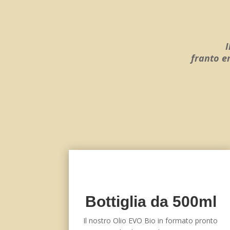
I
franto e
Bottiglia da 500ml
Il nostro Olio EVO Bio in formato pronto