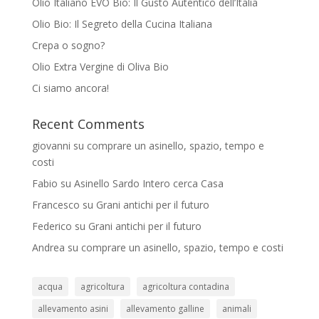
Olio Italiano EVO Bio: Il Gusto Autentico dell’Italia
Olio Bio: Il Segreto della Cucina Italiana
Crepa o sogno?
Olio Extra Vergine di Oliva Bio
Ci siamo ancora!
Recent Comments
giovanni
su
comprare un asinello, spazio, tempo e
costi
Fabio
su
Asinello Sardo Intero cerca Casa
Francesco
su
Grani antichi per il futuro
Federico
su
Grani antichi per il futuro
Andrea
su
comprare un asinello, spazio, tempo e costi
acqua
agricoltura
agricoltura contadina
allevamento asini
allevamento galline
animali