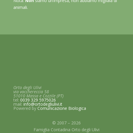
Nota:
Non
siamo un’impresa, non abbiamo migliaia di
animali.
Orto degli Ulivi
via vacchereccia 58
51010 Massa e Cozzile (PT)
tel:
0039 329 5975026
mail:
info@ortodegliulivi.it
Powered by
Comunicazione
Biologica
© 2007 – 2026
Famiglia Contadina Orto degli Ulivi