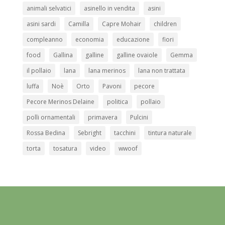
animali selvatici
asinello in vendita
asini
asini sardi
Camilla
Capre Mohair
children
compleanno
economia
educazione
fiori
food
Gallina
galline
galline ovaiole
Gemma
il pollaio
lana
lana merinos
lana non trattata
luffa
Noè
Orto
Pavoni
pecore
Pecore Merinos Delaine
politica
pollaio
polli ornamentali
primavera
Pulcini
Rossa Bedina
Sebright
tacchini
tintura naturale
torta
tosatura
video
wwoof