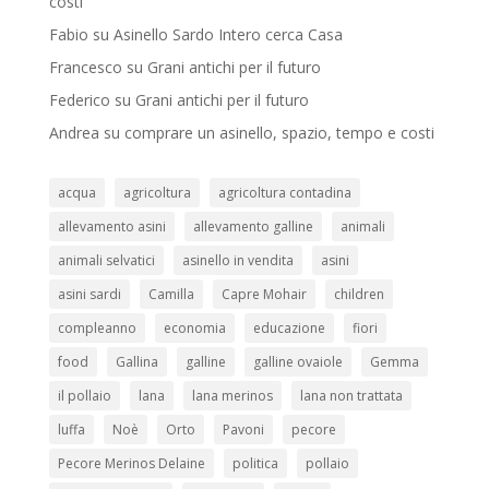
costi
Fabio
su
Asinello Sardo Intero cerca Casa
Francesco
su
Grani antichi per il futuro
Federico
su
Grani antichi per il futuro
Andrea
su
comprare un asinello, spazio, tempo e costi
acqua
agricoltura
agricoltura contadina
allevamento asini
allevamento galline
animali
animali selvatici
asinello in vendita
asini
asini sardi
Camilla
Capre Mohair
children
compleanno
economia
educazione
fiori
food
Gallina
galline
galline ovaiole
Gemma
il pollaio
lana
lana merinos
lana non trattata
luffa
Noè
Orto
Pavoni
pecore
Pecore Merinos Delaine
politica
pollaio