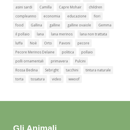
asini sardi
Camilla
Capre Mohair
children
compleanno
economia
educazione
fiori
food
Gallina
galline
galline ovaiole
Gemma
il pollaio
lana
lana merinos
lana non trattata
luffa
Noè
Orto
Pavoni
pecore
Pecore Merinos Delaine
politica
pollaio
polli ornamentali
primavera
Pulcini
Rossa Bedina
Sebright
tacchini
tintura naturale
torta
tosatura
video
wwoof
Gli Animali