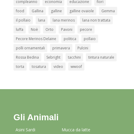
compleanno
economia
educazione
fiori
food
Gallina
galline
galline ovaiole
Gemma
il pollaio
lana
lana merinos
lana non trattata
luffa
Noè
Orto
Pavoni
pecore
Pecore Merinos Delaine
politica
pollaio
polli ornamentali
primavera
Pulcini
Rossa Bedina
Sebright
tacchini
tintura naturale
torta
tosatura
video
wwoof
Gli Animali
Asini Sardi
Mucca da latte