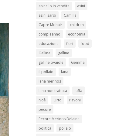
asinello in vendita
asini
asini sardi
Camilla
Capre Mohair
children
compleanno
economia
educazione
fiori
food
Gallina
galline
galline ovaiole
Gemma
il pollaio
lana
lana merinos
lana non trattata
luffa
Noè
Orto
Pavoni
pecore
Pecore Merinos Delaine
politica
pollaio