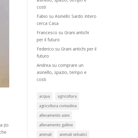
costi
Fabio
su
Asinello Sardo Intero
cerca Casa
Francesco
su
Grani antichi
per il futuro
Federico
su
Grani antichi per il
futuro
Andrea
su
comprare un
asinello, spazio, tempo e
costi
acqua
agricoltura
agricoltura contadina
allevamento asini
a (io
allevamento galline
 che
animali
animali selvatici