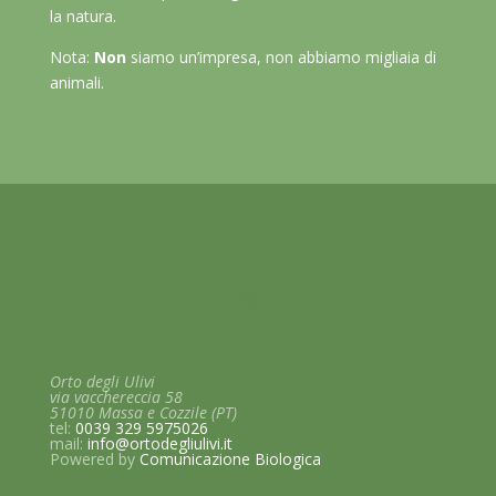
la natura.
Nota:
Non
siamo un’impresa, non abbiamo migliaia di
animali.
Orto degli Ulivi
via vacchereccia 58
51010 Massa e Cozzile (PT)
tel:
0039 329 5975026
mail:
info@ortodegliulivi.it
Powered by
Comunicazione
Biologica