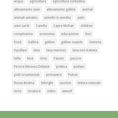
acqua
agricoltura
agricoltura contadina
allevamento asini
allevamento galline
animali
animali selvatici
asinello in vendita
asini
asini sardi
Camilla
Capre Mohair
children
compleanno
economia
educazione
fiori
food
Gallina
galline
galline ovaiole
Gemma
il pollaio
lana
lana merinos
lana non trattata
luffa
Noè
Orto
Pavoni
pecore
Pecore Merinos Delaine
politica
pollaio
polli ornamentali
primavera
Pulcini
Rossa Bedina
Sebright
tacchini
tintura naturale
torta
tosatura
video
wwoof